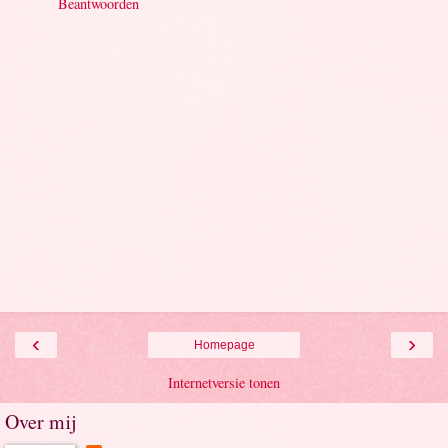
Beantwoorden
‹
›
Homepage
Internetversie tonen
Over mij